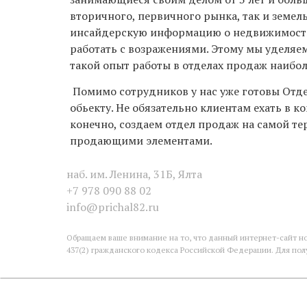
вторичного, первичного рынка, так и земел
инсайдерскую информацию о недвижимости в
работать с возражениями. Этому мы уделяе
такой опыт работы в отделах продаж наибо
Помимо сотрудников у нас уже готовы Отде
обьекту. Не обязательно клиентам ехать в к
конечно, создаем отдел продаж на самой т
продающими элементами.
наб. им. Ленина, 31Б, Ялта
+7 978 090 88 02
info@prichal82.ru
Обращаем ваше внимание на то, что данный интернет-сайт н
437(2) гражданского кодекса Российской Федерации. Для пол