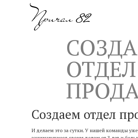
СОЗД
ОТДЕЛ
ПРОД
Создаем отдел пр
И делаем это за сутки. У нашей команды уж
занимающиеся своим делом от 3 лет и боль