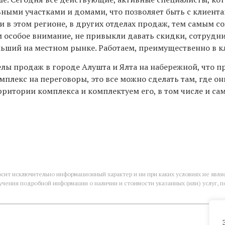
ьными участками и домами, что позволяет быть с клиент
 этом регионе, в других отделах продаж, тем самым со
м особое внимание, не привыкли давать скидки, сотрудн
льший на местном рынке. Работаем, преимущественно в 
лы продаж в городе Алушта и Ялта на набережной, что п
омплекс на переговоры, это все можно сделать там, где он
ерритории комплекса и комплектуем его, в том числе и 
осит исключительно информационный характер и ни при каких условиях не явл
учения подробной информации о наличии и стоимости указанных (или) услуг, 