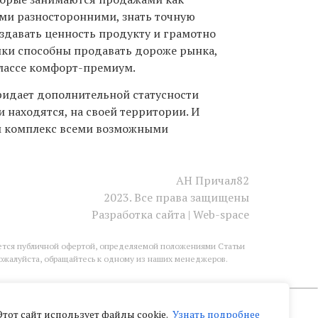
ами разносторонними, знать точную
здавать ценность продукту и грамотно
ики способны продавать дороже рынка,
классе комфорт-премиум.
ридает дополнительной статусности
и находятся, на своей территории. И
сам комплекс всеми возможными
АН Причал82
2023. Все права защищены
Разработка сайта | Web-space
яется публичной офертой, определяемой положениями Статьи
пожалуйста, обращайтесь к одному из наших менеджеров.
Этот сайт использует файлы cookie.
Узнать подробнее