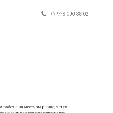
+7 978 090 88 02
м работы на местном рынке, четко
оторые занимаются продажами как