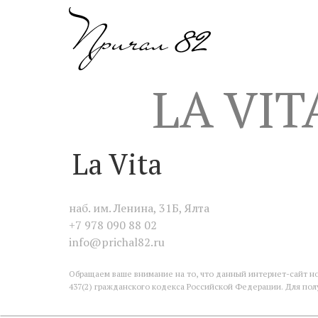
LA VIT
La Vita
наб. им. Ленина, 31Б, Ялта
+7 978 090 88 02
info@prichal82.ru
Обращаем ваше внимание на то, что данный интернет-сайт н
437(2) гражданского кодекса Российской Федерации. Для пол